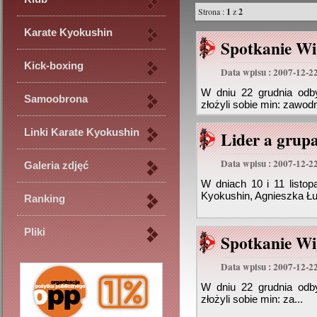
Strona :
1
z
2
Karate Kyokushin
Spotkanie Wig
Kick-boxing
Data wpisu : 2007-12-2
W dniu 22 grudnia odby
Samoobrona
złożyli sobie min: zawod
Linki Karate Kyokushin
Lider a grupa.
Data wpisu : 2007-12-2
Galeria zdjęć
W dniach 10 i 11 listo
Kyokushin, Agnieszka Łu
Ranking
Pliki
Spotkanie Wig
Data wpisu : 2007-12-2
W dniu 22 grudnia odby
złożyli sobie min: za...