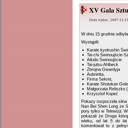
XV Gala Sztu
Data wpisu : 2007-12-1
W dniu 15 grudnia odbyła
Wystąpili:
Karate kyokushin Świ
Tai-chi Świnoujście-S
Aikido Świnoujście
Tai-jutsu Ahlbeck
Zbrojna Gwardyja
Aubrietta,
Firma Sekret,
Karate Shotokan Gol
Małgorzata Reliszko (
Krzysztof Kopeć
Pokazy rozpoczeła silna
Nan Bei Shen Long ze S
pory tylko w Telewizji. 
pokazali że Droga któr
wieku, od lat 5 do lat
komentował to z pełny