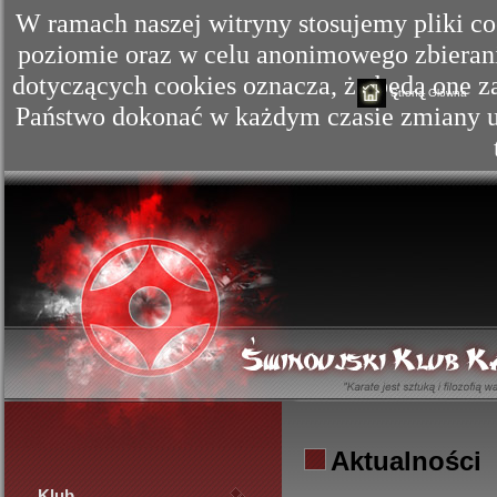
W ramach naszej witryny stosujemy pliki c
poziomie oraz w celu anonimowego zbierania
dotyczących cookies oznacza, że będą one
Strona Główna
Państwo dokonać w każdym czasie zmiany us
Aktualności
Klub