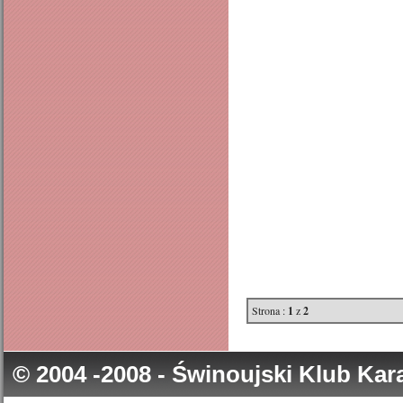
Strona :
1
z
2
© 2004 -2008 - Świnoujski Klub Ka