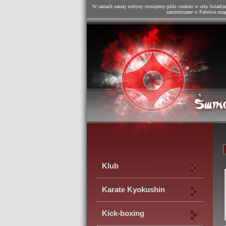
W ramach naszej witryny stosujemy pliki cookies w celu świadcz
zamieszczane w Państwa urzą
Klub
Karate Kyokushin
Kick-boxing