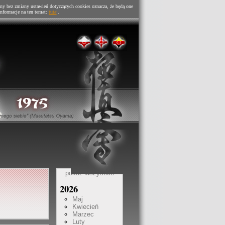
ny bez zmiany ustawień dotyczących cookies oznacza, że będą one
nformacje na ten temat:
tutaj
.
pokaż wszystkie
2026
Maj
Kwiecień
Marzec
Luty