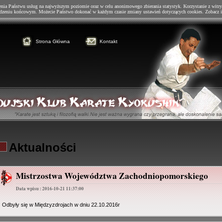
enia Państwu usług na najwyższym poziomie oraz w celu anonimowego zbierania statystyk. Korzystanie z witry
dzeniu końcowym. Możecie Państwo dokonać w każdym czasie zmiany ustawień dotyczących cookies. Zobacz i
Strona Główna
Kontakt
Aktualności
Mistrzostwa Województwa Zachodniopomorskiego
Data wpisu : 2016-10-21 11:37:00
Odbyły się w Międzyzdrojach w dniu 22.10.2016r