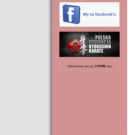
1276188
Odwiedzono nas już
razy