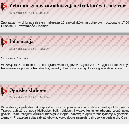
Zebranie grupy zawodniczej, instruktorów i rodzicow
Data wpisu : 2016-10-06 21:33:00
Zapraszam w dniu jutrzejszym, najlepszą 10 zawodników, instruktorow i rodziców o 17.00
Rusałka ul. Powstańców Śląskich 4
Informacja
Data wpisu : 2016-10-01 19:02:00
Szanowni Państwo
W związku z problemem z oprogramowaniem, przez najbliższe 1,5 tygodnia będziemy s
Państwem za pomocą Facebooka, www.kyokushin.fn.pl i najmłodsza grupa dzieci-sms.
Ognisko klubowe
Data wpisu : 2016-10-01 17:42:00
W niedzielę, 2 paÅºdziernika spotykamy się na polanie w lesie za leśniczówką, ul. Krzywa.
Trzeba zabrać ze sobą kiełbaskę, bułki, chlebek i wszystko to co chcemy zjeść upie
goście i Wasi znajomi widziani niezwykle ciepło. Zabawę z ogniem zaczynamy o godzini
zjemy:-) Proszę ze sobą zabrać obowiązkowo dobre nastroje. Jak zwykle będzie ok. Osu