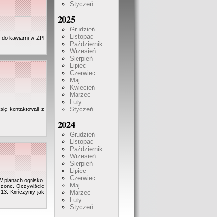
Styczeń
2025
Grudzień
Listopad
 do kawiarni w ZPl
Październik
Wrzesień
Sierpień
Lipiec
Czerwiec
Maj
Kwiecień
Marzec
Luty
Styczeń
ię kontaktowali z
2024
Grudzień
Listopad
Październik
Wrzesień
Sierpień
Lipiec
Czerwiec
 W planach ognisko.
Maj
czone. Oczywiście
e 13. Kończymy jak
Marzec
Luty
Styczeń