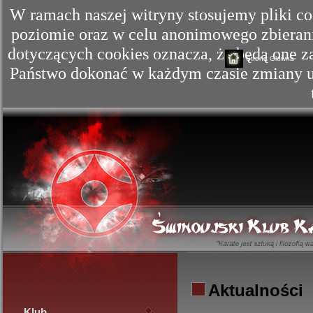
W ramach naszej witryny stosujemy pliki c
poziomie oraz w celu anonimowego zbierania
dotyczących cookies oznacza, że będą one
Strona Główna
Państwo dokonać w każdym czasie zmiany us
Aktualności
Klub