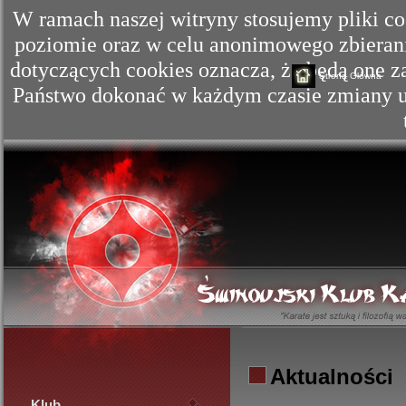
W ramach naszej witryny stosujemy pliki c
poziomie oraz w celu anonimowego zbierania
dotyczących cookies oznacza, że będą one
Strona Główna
Państwo dokonać w każdym czasie zmiany us
Aktualności
Klub