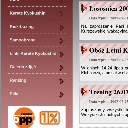
Łosośnica 20
Karate Kyokushin
Data wpisu : 2007-07-3
Na zaproszenie Pani D
Kick-boxing
Kurszewskiej wakacyjna 
Samoobrona
Obóz Letni K
Linki Karate Kyokushin
Data wpisu : 2007-07-2
Galeria zdjęć
W dniach 14-24 lipca g
Klubu wzięła udział w obo
Ranking
Trening 26.0
Pliki
Data wpisu : 2007-07-2
Zapraszamy wszystkich 
Wszystkich chętnych za