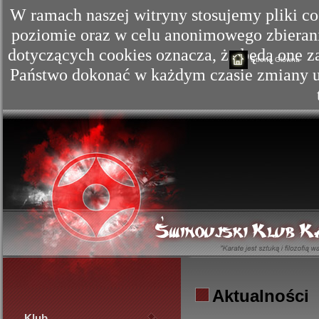
W ramach naszej witryny stosujemy pliki c
poziomie oraz w celu anonimowego zbierania
dotyczących cookies oznacza, że będą one
Strona Główna
Państwo dokonać w każdym czasie zmiany us
Aktualności
Klub