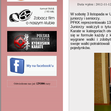
Data wpisu : 2012-11-1
W sobotę 3 listopada w Ur
juniorzy i seniorzy.
PFKK reprezentowało 13 
Juniorzy walczyli o tyt
Karate w kategoriach ot
się w formule każdy z 
wygrane walki i zdoby
swoje walki potraktowal
pojedynków.
1291806
Odwiedzono nas już
razy