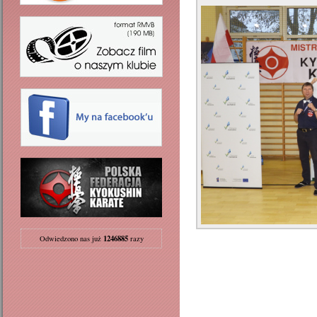
1246885
Odwiedzono nas już
razy