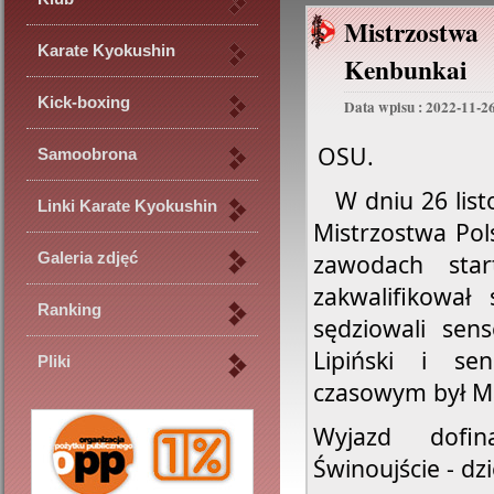
Mistrzost
Karate Kyokushin
Kenbunkai
Kick-boxing
Data wpisu : 2022-11-2
OSU.
Samoobrona
   W dniu 26 listopada w Połczynie Zdroju odbyły się 
Linki Karate Kyokushin
Mistrzostwa Pol
zawodach star
Galeria zdjęć
zakwalifikował
Ranking
sędziowali sens
Lipiński i se
Pliki
czasowym był M
Wyjazd dofi
Świnoujście - dz