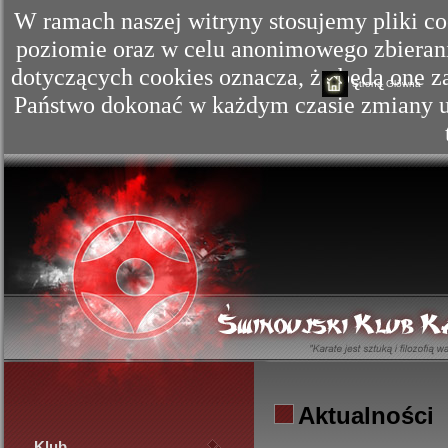
W ramach naszej witryny stosujemy pliki c
poziomie oraz w celu anonimowego zbierania
dotyczących cookies oznacza, że będą one
Strona Główna
Państwo dokonać w każdym czasie zmiany us
Aktualności
Klub