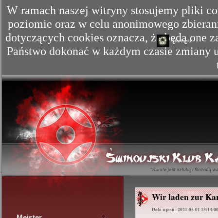
W ramach naszej witryny stosujemy pliki c
poziomie oraz w celu anonimowego zbierania
dotyczących cookies oznacza, że będą one
Startseite
Państwo dokonać w każdym czasie zmiany us
Wir laden zur Ka
Data wpisu : 2021-05-01 13:14:0
Meister