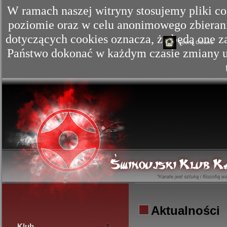
W ramach naszej witryny stosujemy pliki c
poziomie oraz w celu anonimowego zbierania
dotyczących cookies oznacza, że będą one
Strona Główna
Państwo dokonać w każdym czasie zmiany us
Aktualności
Klub