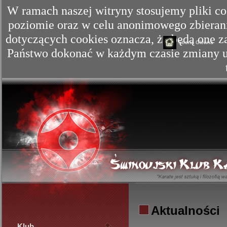
W ramach naszej witryny stosujemy pliki c
poziomie oraz w celu anonimowego zbierania
dotyczących cookies oznacza, że będą one
Strona Główna
Państwo dokonać w każdym czasie zmiany us
Aktualności
Klub