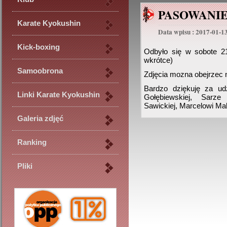
PASOWANIE
Karate Kyokushin
Data wpisu : 2017-01-1
Kick-boxing
Odbyło się w sobote 21
wkrótce)
Samoobrona
Zdjęcia mozna obejrzec na
Bardzo dziękuję za udz
Linki Karate Kyokushin
Gołębiewskiej, Sarze 
Sawickiej, Marcelowi M
Galeria zdjęć
Ranking
Pliki