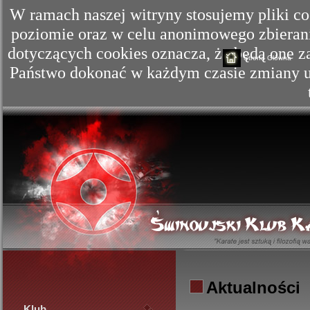
W ramach naszej witryny stosujemy pliki c
poziomie oraz w celu anonimowego zbierania
dotyczących cookies oznacza, że będą one
Strona Główna
Państwo dokonać w każdym czasie zmiany us
Aktualności
Klub