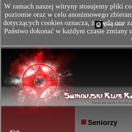
W ramach naszej witryny stosujemy pliki c
poziomie oraz w celu anonimowego zbierania
dotyczących cookies oznacza, że będą one
Strona Główna
Państwo dokonać w każdym czasie zmiany us
Seniorzy
Klub