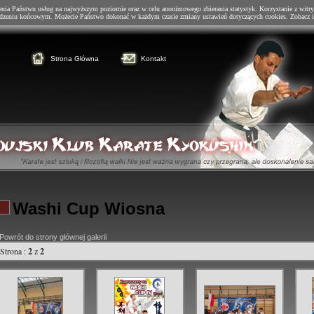
enia Państwu usług na najwyższym poziomie oraz w celu anonimowego zbierania statystyk. Korzystanie z witry
dzeniu końcowym. Możecie Państwo dokonać w każdym czasie zmiany ustawień dotyczących cookies. Zobacz i
Strona Główna
Kontakt
Washi Cup Wiosna
Powrót do strony głównej galerii
Strona :
2
z
2