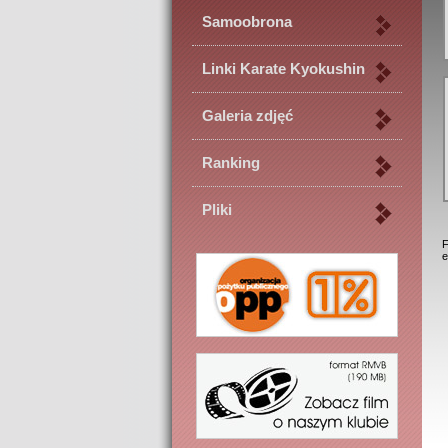
Samoobrona
Linki Karate Kyokushin
Galeria zdjęć
Ranking
Pliki
F
e