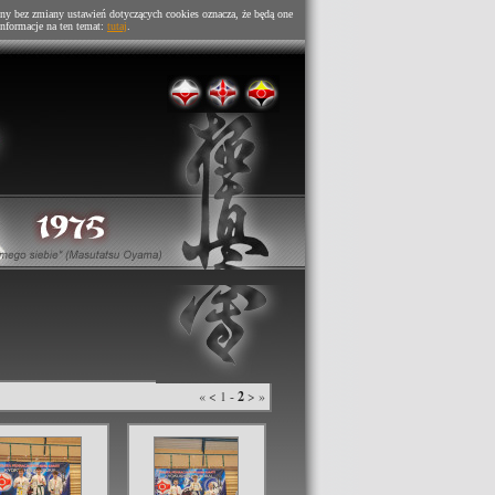
ny bez zmiany ustawień dotyczących cookies oznacza, że będą one
nformacje na ten temat:
tutaj
.
«
<
1
-
2
>
»