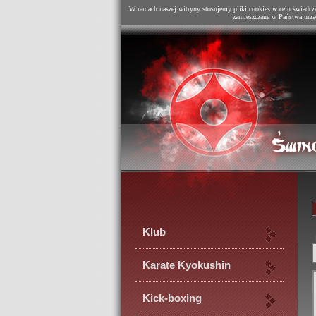
W ramach naszej witryny stosujemy pliki cookies w celu świadcz
zamieszczane w Państwa urzą
Klub
Karate Kyokushin
Kick-boxing