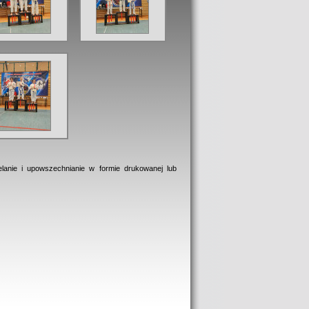
elanie i upowszechnianie w formie drukowanej lub