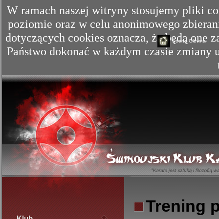
W ramach naszej witryny stosujemy pliki c
poziomie oraz w celu anonimowego zbierania
dotyczących cookies oznacza, że będą one
Strona Główna
Państwo dokonać w każdym czasie zmiany us
Trening 
Klub