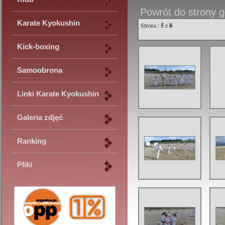
Powrót do strony gł
Karate Kyokushin
Strona :
5
z
8
Kick-boxing
Samoobrona
Linki Karate Kyokushin
Galeria zdjęć
Ranking
Pliki