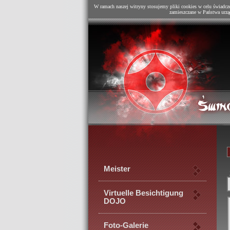
W ramach naszej witryny stosujemy pliki cookies w celu świadcz
zamieszczane w Państwa urzą
Meister
Virtuelle Besichtigung
DOJO
Foto-Galerie