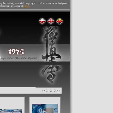
ny bez zmiany ustawień dotyczących cookies oznacza, że będą one
nformacje na ten temat:
tutaj
.
«
<
1
-
2
-
3
>
»