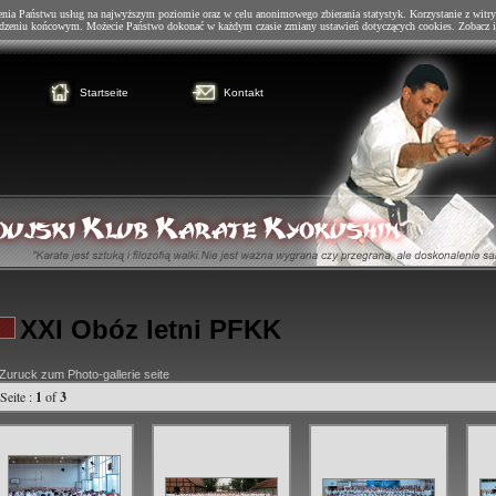
enia Państwu usług na najwyższym poziomie oraz w celu anonimowego zbierania statystyk. Korzystanie z witry
dzeniu końcowym. Możecie Państwo dokonać w każdym czasie zmiany ustawień dotyczących cookies. Zobacz i
Startseite
Kontakt
XXI Obóz letni PFKK
Zuruck zum Photo-gallerie seite
Seite :
1
of
3