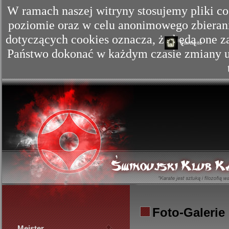
W ramach naszej witryny stosujemy pliki c
poziomie oraz w celu anonimowego zbierania
dotyczących cookies oznacza, że będą one
Startseite
Państwo dokonać w każdym czasie zmiany us
Foto-Galerie
Meister