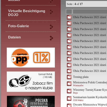
Seite :
4
of
17
Virtuelle Besichtigung
DOJO
Obóz Piechowice 2021 dzień
Obóz Piechowice 2021 dzień 
Foto-Galerie
Obóz Piechowice 2021 dzień 
Obóz Piechowice 2021 dzień 
Dateien
Obóz Piechowice 2021 dzień 
Obóz Piechowice 2021 dzień 
Obóz Piechowice 2021 dzień 
Obóz Piechowice 2021 dzień 
Obóz Piechowice 2021 dzień 
Obóz Piechowice 2021 dzień 
Trening plaża
Mistrzostwa Polski Centralne
Wieruszów
Wiosenny Turniej Karate Kyok
Dojo
Seminarium kumite Kyokushi
COS Wałcz
Otwarte Mistrzostwa Wojew