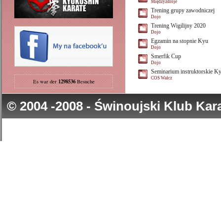
Międzyzdroje
Trening grupy zawodniczej
Dojo
Trening Wigilijny 2020
Dojo
Egzamin na stopnie Kyu
Dojo
Smerfik Cup
Dojo
Seminarium instruktorskie K
COS Wałcz
1298536
Es war der
Besuche
© 2004 -2008 - Świnoujski Klub Ka